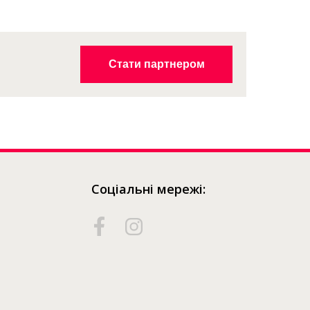
придбати?
Стати партнером
Соціальні мережі: