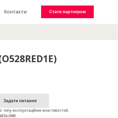
Контакти
Стати партнером
 (O528RED1E)
Задати питання
 типу експлуатаційних властивостей,
шіть нам