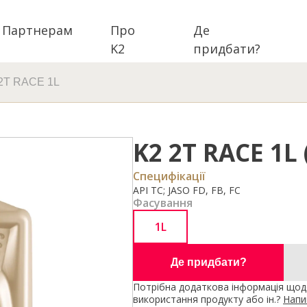
Партнерам
Про
Де
K2
придбати?
2T RACE 1L
K2 2T RACE 1L
Специфікації
API TC; JASO FD, FB, FC
Фасування
1L
Де придбати?
Потрібна додаткова інформація щодо
використання продукту або ін.?
Напи