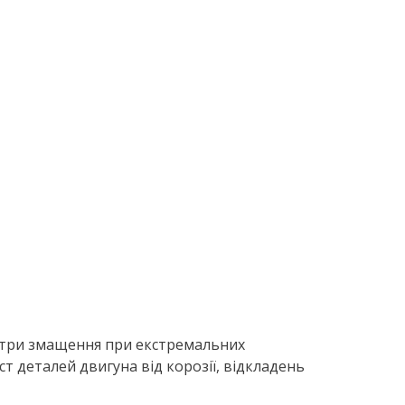
метри змащення при екстремальних
 деталей двигуна від корозії, відкладень
Де