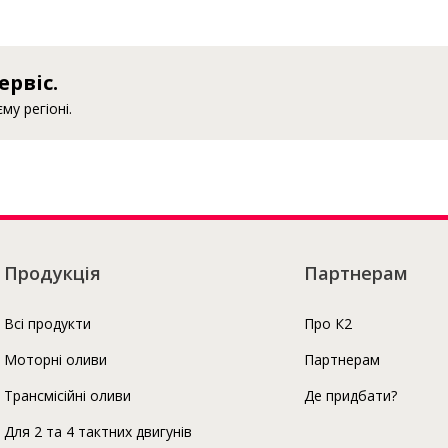
Про К2
ервіс.
у регіоні.
Продукція
Партнерам
Всі продукти
Про К2
Моторні оливи
Партнерам
Трансмісійні оливи
Де придбати?
Для 2 та 4 тактних двигунів