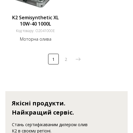
K2 Semisynthetic XL
10W-40 1000L
Код товару:
O2041000E
Моторна олива
1
2
Якісні продукти.
Найкращий сервіс.
Стань сертифікаваним дилером олив
К2 в своєму регіоні.