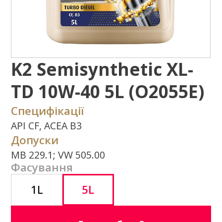
TD 10W-40 5L (O2055E)
Специфікації
API CF, ACEA В3
Допуски
MB 229.1; VW 505.00
Фасування
1L
5L
Де придбати?
Задати питання
Потрібна додаткова інформація щодо
типу експлуатаційних властивостей,
використання продукту або ін.?
Напишіть нам
Завантажити
каталог