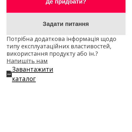
Опис
K2 Semisynthetic XL-TD 10W-40 — е
напівсинтетична сучасна моторна
олива, розроблена і виготовлена за
новітньою технологією "NANOTECH".
Спеціальні молекули протизносних
присадок ідеально захищають двигун
від зносу. Правильно складені мийно-
диспергуючі, в'язкісно температурні,
антиокислювальні та антикорозійні
присадки забезпечують належні
параметри роботи двигуна в будь-яких