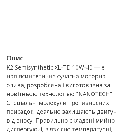
умовах. Додавання синтетичної базової
оливи разом із хімічно модифікованою
мінеральною базовою оливою
забезпечує набагато краще змащування
та захист двигуна, порівняно з
мінеральними оливами. Полегшує
запуск двигуна, особливо при низьких
температурах. Рекомендовано для
легкових автомобілів і мікроавтобусів,
що працюють на бензині, дизелі та газі,
незалежно від ступеня зносу двигуна.
Якісні продукти.
Найкращий сервіс.
Стань сертифікаваним партнером
олив К2 в своєму регіоні.