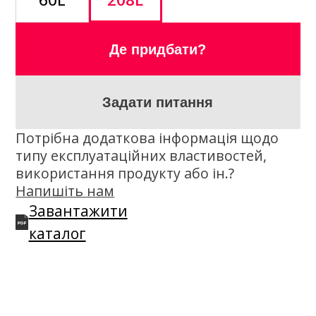
Опис
K2 CF 20W-50 — сесезонна мінеральна
олива, розроблена для дизельних
двигунів старого покоління, забезпечує
оптимальні параметри роботи двигуна.
Завдяки своїм параметрам забезпечує
повний захист і ідеальне ущільнення
для сильно навантажених двигунів
вантажівок, мікроавтоавтобусів,