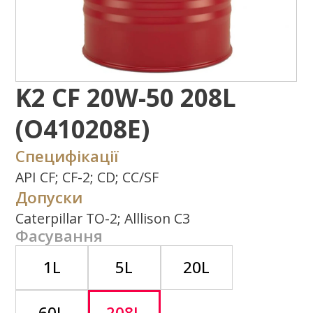
(O410208E)
Специфікації
API CF; CF-2; CD; CC/SF
Допуски
Caterpillar TO-2; Alllison C3
Фасування
1L
5L
20L
60L
208L
Де придбати?
Задати питання
Потрібна додаткова інформація щодо
типу експлуатаційних властивостей,
використання продукту або ін.?
Напишіть нам
Завантажити
каталог