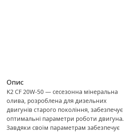
сільськогосподарської, будівельної
техніки та автобусів.
Якісні продукти.
Найкращий сервіс.
Стань сертифікаваним партнером
олив К2 в своєму регіоні.
Стати партнером