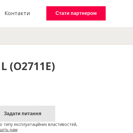
Контакти
Стати партнером
1L (O2711E)
Задати питання
 типу експлуатаційних властивостей,
шіть нам