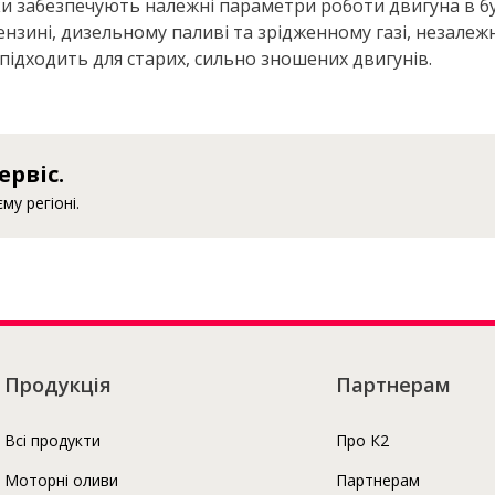
и забезпечують належні параметри роботи двигуна в бу
нзині, дизельному паливі та зрідженному газі, незалеж
підходить для старих, сильно зношених двигунів.
Про К2
ервіс.
у регіоні.
Продукція
Партнерам
Всі продукти
Про К2
Моторні оливи
Партнерам