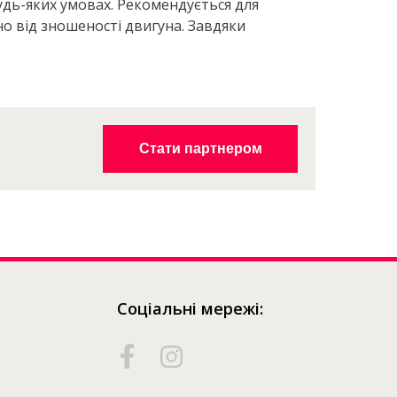
дь-яких умовах. Рекомендується для
но від зношеності двигуна. Завдяки
Де
придбати?
Стати партнером
Соціальні мережі: