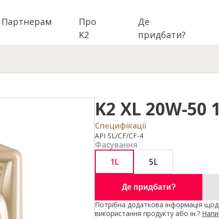
Партнерам
Про
Де
K2
придбати?
K2 XL 20W-50 
Специфікації
API SL/CF/CF-4
Фасування
1L
5L
Де придбати?
Потрібна додаткова інформація щодо
використання продукту або ін.?
Напи