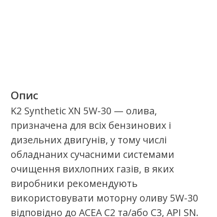
Якісні продукти.
Найкращий сервіс.
Стань сертифікаваним партнером
олив К2 в своєму регіоні.
Стати партнером