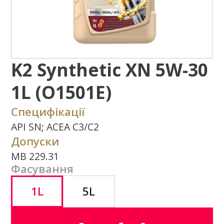
1L (O1501E)
Специфікації
API SN; ACEA C3/C2
Допуски
MB 229.31
Фасування
1L
5L
Де придбати?
Задати питання
Потрібна додаткова інформація щодо
типу експлуатаційних властивостей,
використання продукту або ін.?
Напишіть нам
Завантажити
каталог