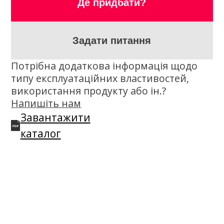
Опис
K2 Synthetic XN 5W-30 — олива,
призначена для всіх бензинових і
дизельних двигунів, у тому числі
обладнаних сучасними системами
очищення вихлопних газів, в яких
виробники рекомендують
використовувати моторну оливу 5W-30
відповідно до ACEA C2 та/або C3, API SN.
Ідеально захищає двигун протягом
усього періоду між замінами оливи,
навіть у найважчих умовах експлуатації.