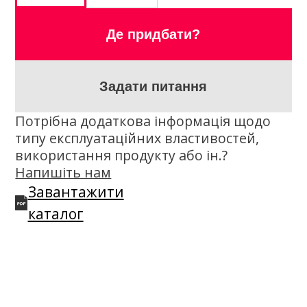
Опис
К2 5W-30 HYBRID — повністю синтетична
олива, що забезпечує найвищу
економію палива та змащування з
перших секунд після запуску двигуна.
Особливо рекомендується для гібридних
автомобілів. Захищає від шкідливого
явища LSPI. Ця олива створена для
задоволення унікальних вимог
гібридних приводів.