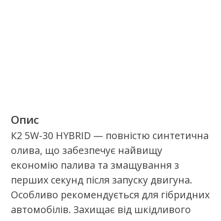
Якісні продукти.
Найкращий сервіс.
Стань сертифікаваним партнером
олив К2 в своєму регіоні.
Стати партнером