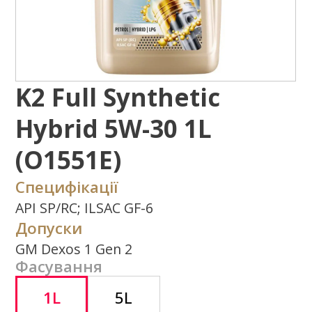
Hybrid 5W-30 1L
(O1551E)
Специфікації
API SP/RC; ILSAC GF-6
Допуски
GM Dexos 1 Gen 2
Фасування
1L
5L
Де придбати?
Задати питання
Потрібна додаткова інформація щодо
типу експлуатаційних властивостей,
використання продукту або ін.?
Напишіть нам
Завантажити
каталог