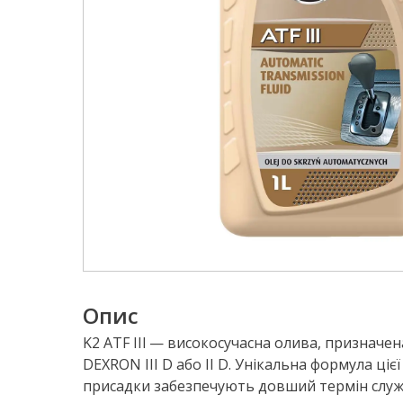
Опис
K2 ATF IIl — високосучасна олива, призначен
DEXRON III D або II D. Унікальна формула ці
присадки забезпечують довший термін служ