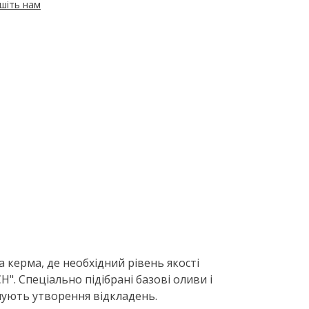
шіть нам
а керма, де необхідний рівень якості
". Спеціально підібрані базові оливи і
шують утворення відкладень.
Де