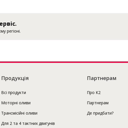
Про К2
ервіс.
у регіоні.
Продукція
Партнерам
Всі продукти
Про К2
Моторні оливи
Партнерам
Трансмісійні оливи
Де придбати?
Для 2 та 4 тактних двигунів