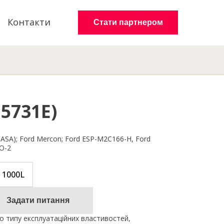
Контакти
Стати партнером
O5731Е)
 B, TASA); Ford Mercon; Ford ESP-M2C166-H, Ford
TO-2
1000L
Задати питання
 типу експлуатаційних властивостей,