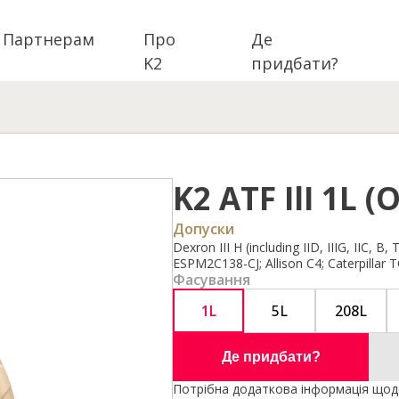
Партнерам
Про
Де
K2
придбати?
K2 ATF IlI 1L (
Допуски
Dexron III H (including IID, IIIG, IIC,
ESPM2C138-CJ; Allison C4; Caterpillar 
Фасування
1L
5L
208L
Де придбати?
Потрібна додаткова інформація щодо