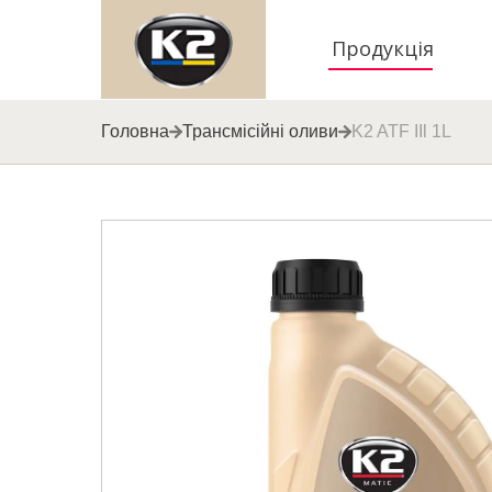
Продукція
Головна
Трансмісійні оливи
K2 ATF IIl 1L