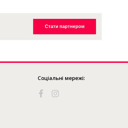
придбати?
Стати партнером
Соціальні мережі: