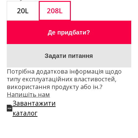
каталог
Опис
K2 HLP 32 — високоякісна
напівсинтетична гідравлічна олива,
виготовлена на основі високоякісної
базової оливи для збільшення
інтервалів заміни оливи. Підходить для
використання в усіх типах гідравлічних
систем, коробок передач і насосів, що