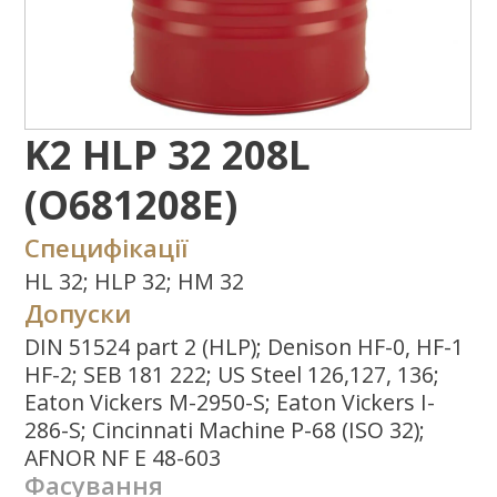
(O681208E)
Специфікації
HL 32; HLP 32; HM 32
Допуски
DIN 51524 part 2 (HLP); Denison HF-0, HF-1
HF-2; SEB 181 222; US Steel 126,127, 136;
Eaton Vickers M-2950-S; Eaton Vickers I-
286-S; Cincinnati Machine P-68 (ISO 32);
AFNOR NF E 48-603
Фасування
20L
208L
Де придбати?
Задати питання
Потрібна додаткова інформація щодо
типу експлуатаційних властивостей,
використання продукту або ін.?
Напишіть нам
Завантажити