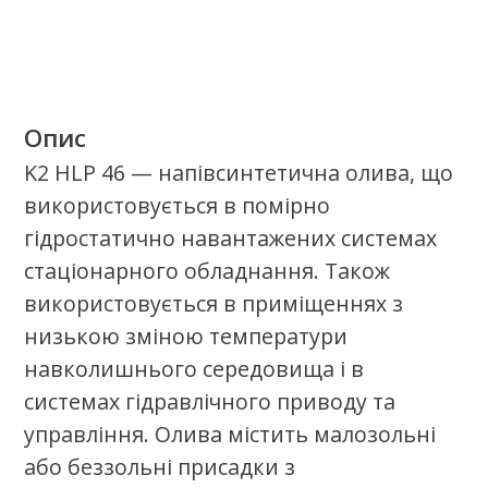
Характеризується високими
антикальцевими властивостями,
хорошим відділенням повітря,
гідролітичною стабільністю, а також
високою здатністю до фільтрації.
Змащувальні властивості гідравлічної
оливи захищають частини гідравлічних
систем на тривалий час. Олива широко
використовується у всіх типах
гідравлічних і циркуляційних систем.
Застосовується в сільському
господарстві для машин і тракторів, де
використовуються гідравлічні системи, а
також в будівельних машинах,
наприклад екскаватори або
навантажувачі.
Якісні продукти.