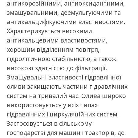
Найкращий сервіс.
Стань сертифікаваним партнером
олив К2 в своєму регіоні.
Стати партнером