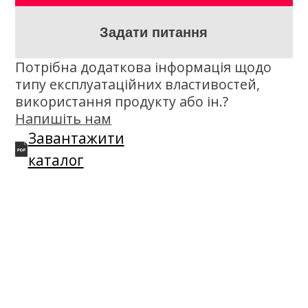
Опис
K2 HLP 46 — напівсинтетична олива, що
використовується в помірно
гідростатично навантажених системах
стаціонарного обладнання. Також
використовується в приміщеннях з
низькою зміною температури
навколишнього середовища і в
системах гідравлічного приводу та
управління. Олива містить малозольні
або беззольні присадки з
антикорозійними, антиоксидантними,
змащувальними, деемульгуючими та
антикальцифікуючими властивостями.