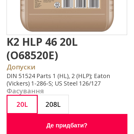
(O68520E)
Допуски
DIN 51524 Parts 1 (HL), 2 (HLP); Eaton
(Vickers) 1-286-S; US Steel 126/127
Фасування
20L
208L
Де придбати?
Задати питання
Потрібна додаткова інформація щодо
типу експлуатаційних властивостей,
використання продукту або ін.?
Напишіть нам
Завантажити
каталог