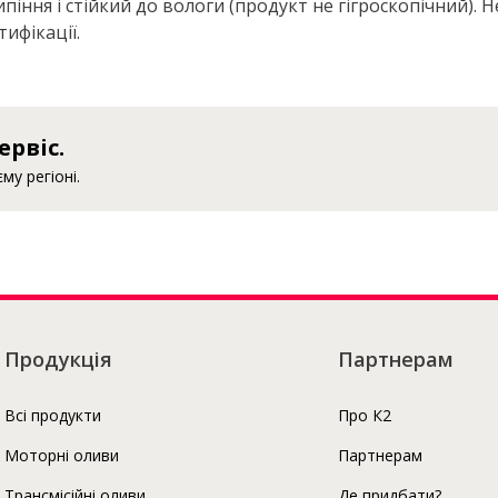
ння і стійкий до вологи (продукт не гігроскопічний).
тифікації.
Про К2
ервіс.
у регіоні.
Продукція
Партнерам
Всі продукти
Про К2
Моторні оливи
Партнерам
Трансмісійні оливи
Де придбати?