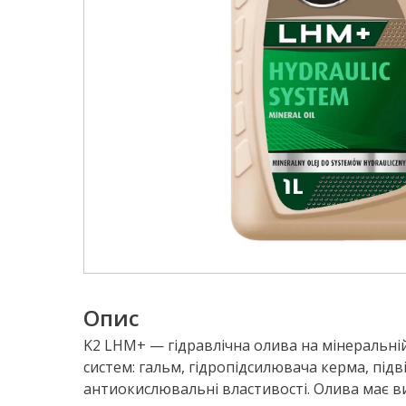
Опис
K2 LHM+ — гідравлічна олива на мінеральній
систем: гальм, гідропідсилювача керма, під
антиокислювальні властивості. Олива має вис