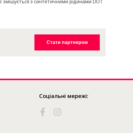
 Не змішується з синтетичними рідинами DOT
Де
придбати?
Стати партнером
Соціальні мережі: