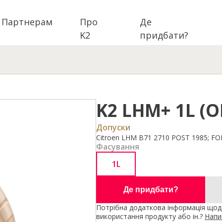
Партнерам
Про
Де
K2
придбати?
K2 LHM+ 1L (
Допуски
Citroen LHM B71 2710 POST 1985; F
Фасування
1L
Де придбати?
Потрібна додаткова інформація щодо
використання продукту або ін.?
Напи