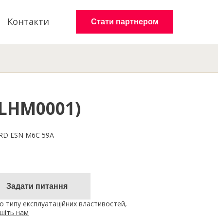
Контакти
Стати партнером
OLHM0001)
ORD ESN M6C 59A
Задати питання
 типу експлуатаційних властивостей,
шіть нам