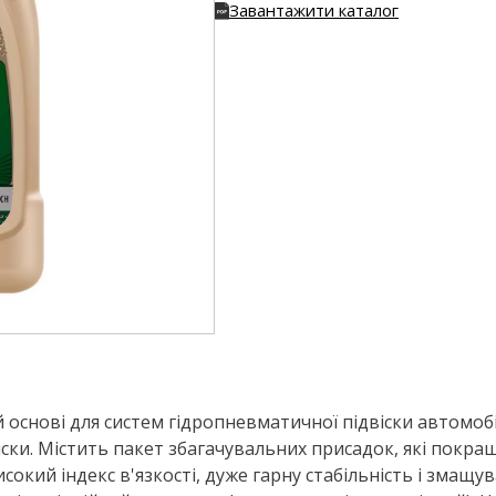
Завантажити каталог
 основі для систем гідропневматичної підвіски автомобі
віски. Містить пакет збагачувальних присадок, які покра
окий індекс в'язкості, дуже гарну стабільність і змащу