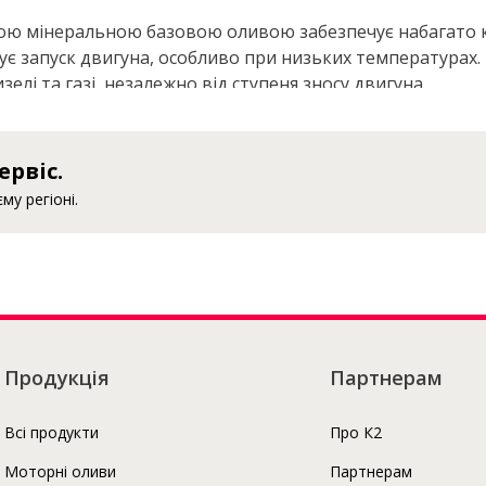
аною мінеральною базовою оливою забезпечує набагато 
є запуск двигуна, особливо при низьких температурах. 
елі та газі, незалежно від ступеня зносу двигуна.
Про К2
ервіс.
у регіоні.
Продукція
Партнерам
Всі продукти
Про К2
Моторні оливи
Партнерам