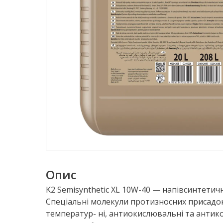
Опис
K2 Semisynthetic XL 10W-40 — напівсинтети
Спеціальні молекули протизносних присадок
температур- ні, антиокислювальні та антик