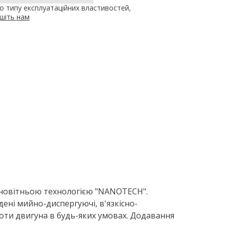
 типу експлуатаційних властивостей,
шіть нам
а новітньою технологією "NANOTECH".
ені мийно-диспергуючі, в'язкісно-
оти двигуна в будь-яких умовах. Додавання