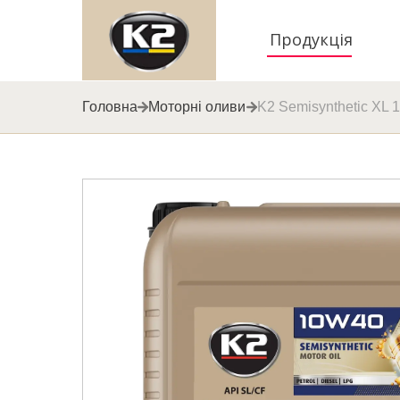
Продукція
Головна
Моторні оливи
K2 Semisynthetic XL 