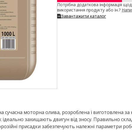
Потрібна додаткова інформація щодо
використання продукту або ін.?
Напи
Завантажити каталог
чна сучасна моторна олива, розроблена і виготовлена з
 ідеально захищають двигун від зносу. Правильно склад
орозійні присадки забезпечують належні параметри роб