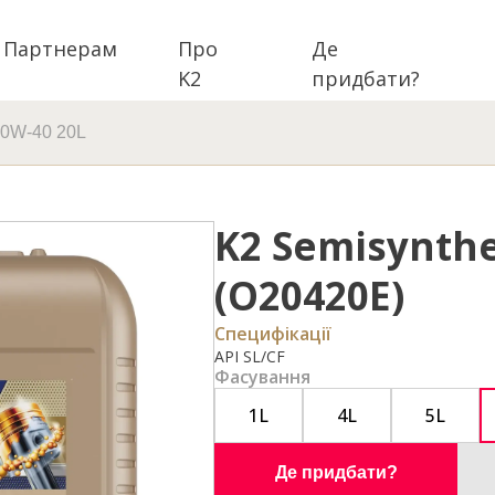
Партнерам
Про
Де
K2
придбати?
10W-40 20L
K2 Semisynthe
(O20420E)
Специфікації
API SL/CF
Фасування
1L
4L
5L
Де придбати?