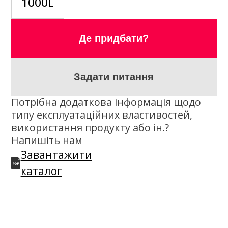
Опис
K2 Semisynthetic XL 10W-40 —
напівсинтетична сучасна моторна
олива, розроблена і виготовлена за
новітньою технологією "NANOTECH".
Спеціальні молекули протизносних
присадок ідеально захищають двигун
від зносу. Правильно складені мийно-
диспергуючі, в'язкісно-температур- ні,
антиокислювальні та антикорозійні