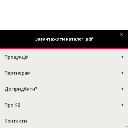
Завантажити каталог .pdf
Продукція
Партнерам
Де придбати?
Про К2
Контакти
Т