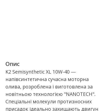
присадки забезпечують належні
параметри роботи двигуна в будь-яких
умовах. Додавання синтетичної
базової оливи разом із хімічно
модифікованою мінеральною базовою
оливою забезпечує набагато краще
змащування та захист двигуна,
порівняно з мінеральними оливами.
Полегшує запуск двигуна, особливо при
низьких температурах. Рекомендовано
для легкових автомобілів і
мікроавтобусів, що працюють на
бензині, дизелі та газі, незалежно від
ступеня зносу двигуна.
Якісні продукти.
Найкращий сервіс.