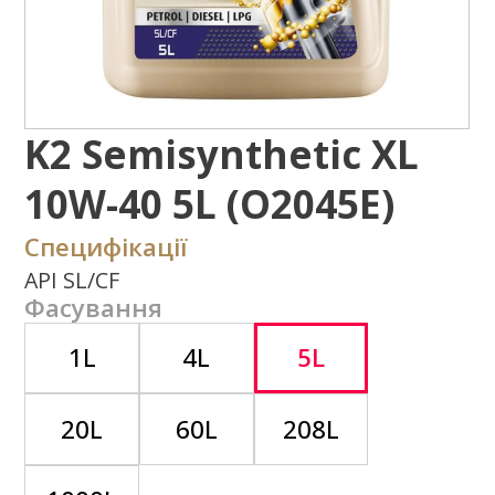
10W-40 5L (O2045E)
Специфікації
API SL/CF
Фасування
1L
4L
5L
20L
60L
208L
1000L
Де придбати?
Задати питання
Потрібна додаткова інформація щодо
типу експлуатаційних властивостей,
використання продукту або ін.?
Напишіть нам
Завантажити
каталог