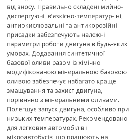
Стань сертифікаваним партнером
олив К2 в своєму регіоні.
Стати партнером